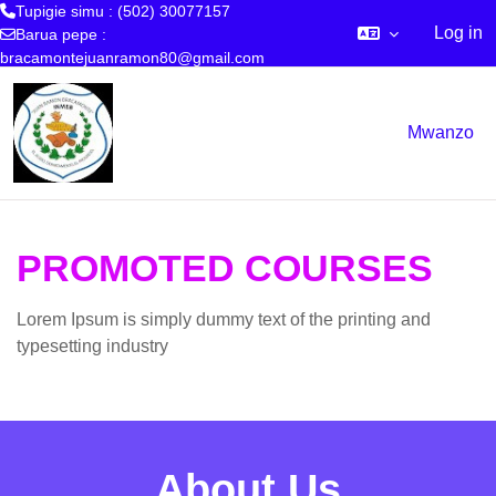
Tupigie simu : (502) 30077157
Log in
Barua pepe :
bracamontejuanramon80@gmail.com
Ruka hadi kwa yaliyomo
Mwanzo
PROMOTED COURSES
Lorem Ipsum is simply dummy text of the printing and
typesetting industry
About Us