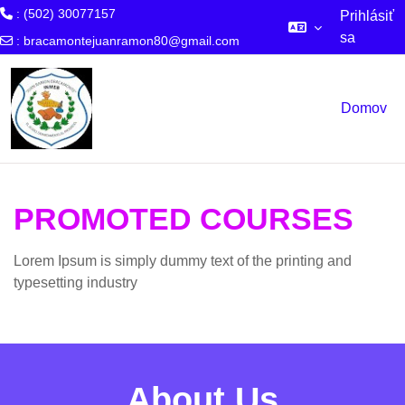
: (502) 30077157
Prihlásiť
sa
:
bracamontejuanramon80@gmail.com
Preskočiť na hlavný obsah
Domov
PROMOTED COURSES
Lorem Ipsum is simply dummy text of the printing and
typesetting industry
About Us