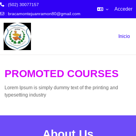
: (502) 30077157
Acceder
:
bracamontejuanramon80@gmail.com
Ir ao contido principal
Inicio
PROMOTED COURSES
Lorem Ipsum is simply dummy text of the printing and
typesetting industry
About Us