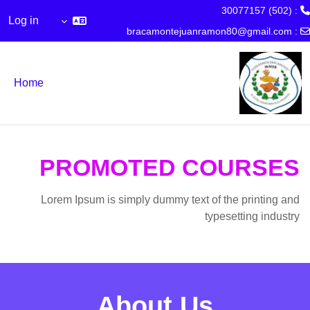
: (502) 30077157
Log in
bracamontejuanramon80@gmail.com
:
Skip to main conten
Home
PROMOTED COURSES
Lorem Ipsum is simply dummy text of the printing and
typesetting industry
About Us